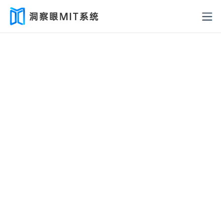
洞察眼MIT系统 - 数据防泄漏
系统
以主动发现、防护的策略,对各类敏感数据在存储、
传输和使用过程中进行识别、监控、保护，防范由
于不合规的办公行为导致的内部信息泄漏