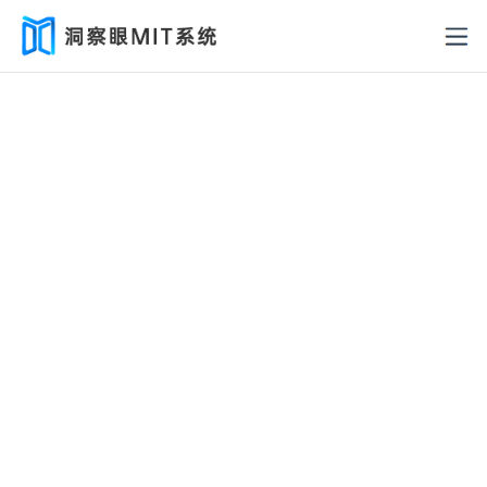
管控终端安全 防范数据泄密
通过实时监控上网行为，有效识别内部风险，及时
预警，确保信息安全，为企业筑牢网络安全防线。