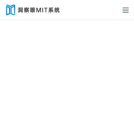
管控终端安全 防范数据泄密
通过实时监控上网行为，有效识别内部风险，及时
预警，确保信息安全，为企业筑牢网络安全防线。