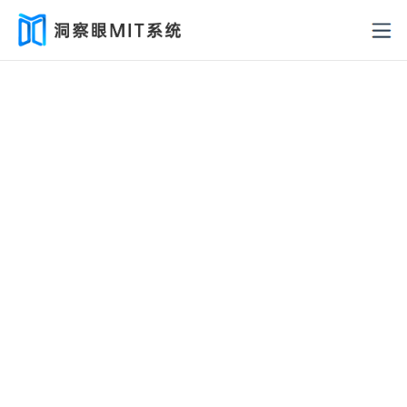
管控终端安全 防范数据泄密
通过实时监控上网行为，有效识别内部风险，及时
预警，确保信息安全，为企业筑牢网络安全防线。