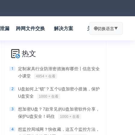
防泄漏
跨网文件交换
解决方案
关于我们
🌐
切换语言
▼
热文
1
定制家具行业防泄密措施有哪些丨信息安全
小课堂
4854 + 在看
2
U盘如何上“锁”？五个U盘加密小措施，保护
U盘安全
1000 + 在看
3
想加密U盘？7款常见的U盘加密软件分享，
保护U盘安全！码住
1000 + 在看
4
想监控局域网？快收藏，这五个监控方法，