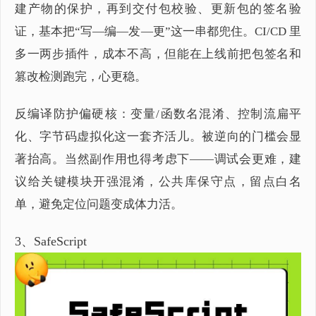
建产物的保护，再到交付包校验、更新包的签名验
证，基本把“写—编—发—更”这一串都兜住。CI/CD 里
多一两步插件，成本不高，但能在上线前把包签名和
篡改检测跑完，心更稳。
反编译防护偏硬核：变量/函数名混淆、控制流扁平
化、字节码虚拟化这一套齐活儿。被逆向的门槛会显
著抬高。当然副作用也得考虑下——调试会更难，建
议给关键模块开强混淆，公共库保守点，留点白名
单，避免定位问题变成体力活。
3、SafeScript