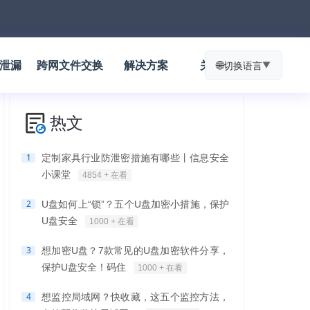
防泄漏
跨网文件交换
解决方案
关于我们
🌐
切换语言
▼
热文
1
定制家具行业防泄密措施有哪些丨信息安全
小课堂
4854 + 在看
2
U盘如何上“锁”？五个U盘加密小措施，保护
U盘安全
1000 + 在看
3
想加密U盘？7款常见的U盘加密软件分享，
保护U盘安全！码住
1000 + 在看
4
想监控局域网？快收藏，这五个监控方法，