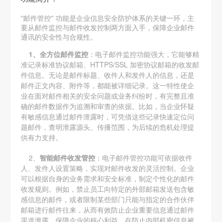
“邮件管控” 功能是企业信息安全防护体系的关键一环，主
要从邮件监控与邮件收发控制两方面入手，保障企业邮件
通讯的安全性与合规性。
1、全方位邮件监控
：电子邮件监控功能强大，它能够精
准记录标准协议邮箱、HTTPS/SSL 加密协议邮箱的收发邮
件信息。无论是邮件标题、收件人和发件人的信息，还是
邮件正文内容、附件等，都能被详细记录。这一特性使企
业在面对邮件相关的安全问题或业务纠纷时，有完整且准
确的邮件数据作为追溯和审查的依据。比如，当企业怀疑
有敏感信息通过邮件泄露时，可凭借这些记录快速定位问
题邮件，查明泄露源头、传播范围，为后续的危机处理提
供有力支持。
2、
智能邮件收发管控
：电子邮件管控功能可依据收件
人、发件人设置策略，实现对邮件收发的灵活控制。企业
可以根据自身的业务需求和安全标准，制定个性化的邮件
收发规则。例如，禁止员工向特定的外部邮箱发送包含敏
感信息的邮件，或者限制某些部门只能与指定的合作伙伴
邮箱进行邮件往来，从而有效防止企业重要信息通过邮件
渠道泄露，保障企业的核心利益。在防止内部机密信息被