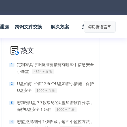
防泄漏
跨网文件交换
解决方案
关于我们
🌐
切换语言
▼
热文
1
定制家具行业防泄密措施有哪些丨信息安全
小课堂
4854 + 在看
2
U盘如何上“锁”？五个U盘加密小措施，保护
U盘安全
1000 + 在看
3
想加密U盘？7款常见的U盘加密软件分享，
保护U盘安全！码住
1000 + 在看
4
想监控局域网？快收藏，这五个监控方法，