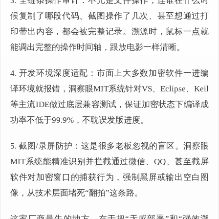
3. 全链条操作审计：不光是文件操作，连谁在什么时
候复制了哪段代码、截图操作了几次、甚至想通过打
印带出内容，都会被完整记录。溯源时，鼠标一点就
能调出完整的操作时间轴，跟放电影一样清晰。
4. 开发环境深度适配：市面上大多数加密软件一进编
译环境就报错，洞察眼MIT系统针对VS、Eclipse、Keil
等主流IDE做过底层兼容测试，保证加密状态下编译成
功率不低于99.9%，不耽误发版进度。
5. 截图/录屏防护：这是很多老板忽视的盲区。洞察眼
MIT系统能精准识别并拦截通过微信、QQ、甚至截屏
软件对加密窗口的捕获行为，强制黑屏或输出空白图
像，从技术层面堵死“翻拍”这条路。
这家厂商最牛的地方，在于把“无感部署”和“强效溯