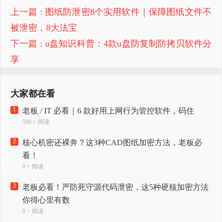
上一篇
: 图纸防泄密8个实用软件｜保障图纸文件不
被泄密，8大法宝
下一篇
: u盘知识科普：4款u盘防复制防拷贝软件分
享
大家都在看
1
老板 / IT 必看｜6 款好用上网行为管控软件，码住
599 + 阅读
2
核心机密还裸奔？这3种CAD图纸加密方法，老板必
看！
0 + 阅读
3
老板必看！严防死守源代码泄密，这5种硬核加密方法
你得心里有数
0 + 阅读