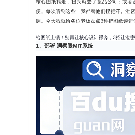
核心图纸拷走，扭头就去了竞品公司；或者
便。每次听到这些，我都替他们捏把汗。泄
调。今天我就给各位老板盘点3种把图纸锁进
给图纸上锁！别再让核心设计裸奔，3招让泄
1、部署 洞察眼MIT系统