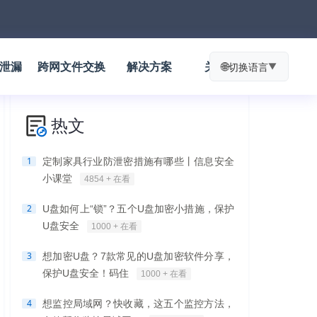
防泄漏
跨网文件交换
解决方案
关于我们
🌐
切换语言
▼
热文
1
定制家具行业防泄密措施有哪些丨信息安全
小课堂
4854 + 在看
2
U盘如何上“锁”？五个U盘加密小措施，保护
U盘安全
1000 + 在看
3
想加密U盘？7款常见的U盘加密软件分享，
保护U盘安全！码住
1000 + 在看
4
想监控局域网？快收藏，这五个监控方法，