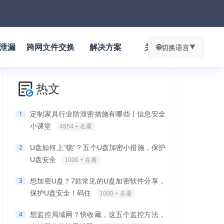
防泄漏
跨网文件交换
解决方案
关于我们
🌐
切换语言
▼
热文
1
定制家具行业防泄密措施有哪些丨信息安全
小课堂
4854 + 在看
2
U盘如何上“锁”？五个U盘加密小措施，保护
U盘安全
1000 + 在看
3
想加密U盘？7款常见的U盘加密软件分享，
保护U盘安全！码住
1000 + 在看
4
想监控局域网？快收藏，这五个监控方法，