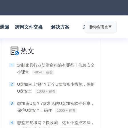
防泄漏
跨网文件交换
解决方案
关于我们
🌐
切换语言
▼
热文
1
定制家具行业防泄密措施有哪些丨信息安全
小课堂
4854 + 在看
2
U盘如何上“锁”？五个U盘加密小措施，保护
U盘安全
1000 + 在看
3
想加密U盘？7款常见的U盘加密软件分享，
保护U盘安全！码住
1000 + 在看
4
想监控局域网？快收藏，这五个监控方法，