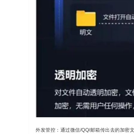
外发
管控
：通过微信
/QQ/
邮箱传出去的加密