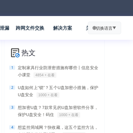
防泄漏
跨网文件交换
解决方案
关于我们
🌐
切换语言
▼
热文
1
定制家具行业防泄密措施有哪些丨信息安全
小课堂
4854 + 在看
2
U盘如何上“锁”？五个U盘加密小措施，保护
U盘安全
1000 + 在看
3
想加密U盘？7款常见的U盘加密软件分享，
保护U盘安全！码住
1000 + 在看
4
想监控局域网？快收藏，这五个监控方法，