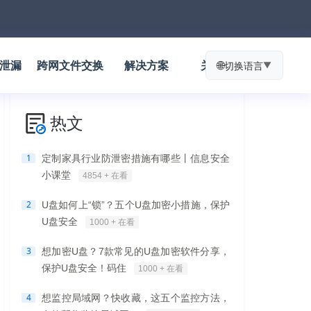
防泄漏
跨网文件交换
解决方案
关于我们
🌐
切换语言
▼
热文
1
定制家具行业防泄密措施有哪些丨信息安全
小课堂
4854 + 在看
2
U盘如何上“锁”？五个U盘加密小措施，保护
U盘安全
1000 + 在看
3
想加密U盘？7款常见的U盘加密软件分享，
保护U盘安全！码住
1000 + 在看
4
想监控局域网？快收藏，这五个监控方法，