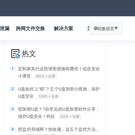
防泄漏
跨网文件交换
解决方案
关于我们
🌐
切换语言
▼
热文
1
定制家具行业防泄密措施有哪些丨信息安全
小课堂
4854 + 在看
2
U盘如何上“锁”？五个U盘加密小措施，保护
U盘安全
1000 + 在看
3
想加密U盘？7款常见的U盘加密软件分享，
保护U盘安全！码住
1000 + 在看
4
想监控局域网？快收藏，这五个监控方法，