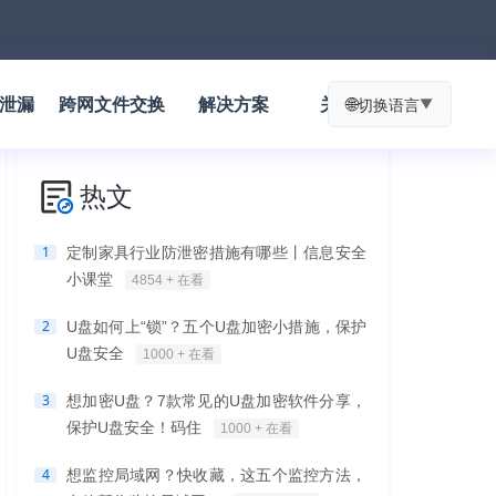
防泄漏
跨网文件交换
解决方案
关于我们
🌐
切换语言
▼
热文
1
定制家具行业防泄密措施有哪些丨信息安全
小课堂
4854 + 在看
2
U盘如何上“锁”？五个U盘加密小措施，保护
U盘安全
1000 + 在看
3
想加密U盘？7款常见的U盘加密软件分享，
保护U盘安全！码住
1000 + 在看
4
想监控局域网？快收藏，这五个监控方法，