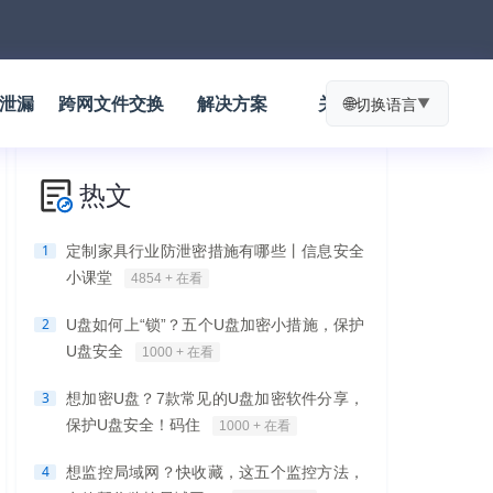
防泄漏
跨网文件交换
解决方案
关于我们
🌐
切换语言
▼
热文
1
定制家具行业防泄密措施有哪些丨信息安全
小课堂
4854 + 在看
2
U盘如何上“锁”？五个U盘加密小措施，保护
U盘安全
1000 + 在看
3
想加密U盘？7款常见的U盘加密软件分享，
保护U盘安全！码住
1000 + 在看
4
想监控局域网？快收藏，这五个监控方法，