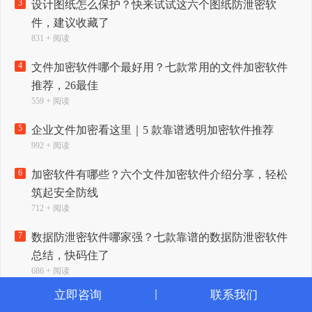
3
设计图纸怎么保护？快来试试这六个图纸防泄密软
件，建议收藏了
831 + 阅读
4
文件加密软件哪个最好用？七款常用的文件加密软件
推荐，26最佳
559 + 阅读
5
企业文件加密看这里｜5 款靠谱透明加密软件推荐
992 + 阅读
6
加密软件有哪些？六个文件加密软件介绍分享，轻松
筑起安全防线
712 + 阅读
7
数据防泄密软件哪家强？七款靠谱的数据防泄密软件
总结，快码住了
686 + 阅读
立即咨询
联系我们
8
公司U盘怎么加密？26最新整理了六款U盘加密软件，