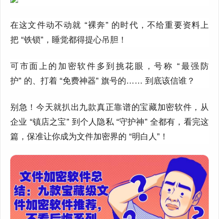
在这文件动不动就
“
裸奔
”
的时代，不给重要资料上
把
“
铁锁
”
，睡觉都得提心吊胆！
可市面上的加密软件多到挑花眼，号称
“
最强防
护
”
的、打着
“
免费神器
”
旗号的
……
到底该信谁？
别急！今天就扒出九款真正靠谱的宝藏加密软件，从
企业
“
镇店之宝
”
到个人隐私
“
守护神
”
全都有，看完这
篇，保准让你成为文件加密界的
“
明白人
”
！